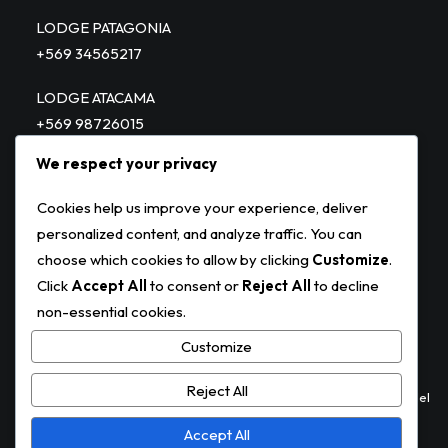
LODGE PATAGONIA
+569 34565217
LODGE ATACAMA
+569 98726015
We respect your privacy
PATAGONIA JET – HELITOURS
+569 98836285
Cookies help us improve your experience, deliver
personalized content, and analyze traffic. You can
choose which cookies to allow by clicking
Customize
.
Click
Accept All
to consent or
Reject All
to decline
non-essential cookies.
Customize
Reject All
©
Derechos Reservados Terraluna, Diseño y Desarrollo
Agencia FIel
Accept All