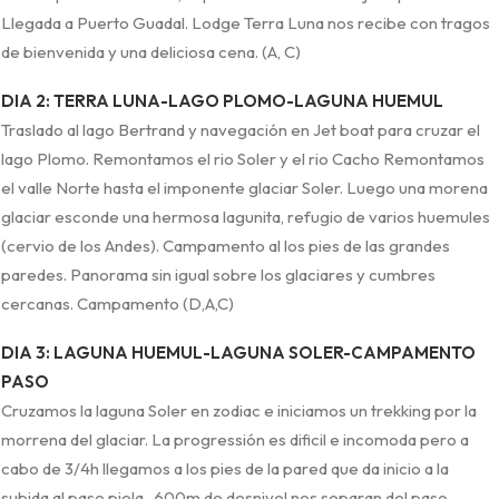
Llegada a Puerto Guadal. Lodge Terra Luna nos recibe con tragos
de bienvenida y una deliciosa cena. (A, C)
DIA 2: TERRA LUNA-LAGO PLOMO-LAGUNA HUEMUL
Traslado al lago Bertrand y navegación en Jet boat para cruzar el
lago Plomo. Remontamos el rio Soler y el rio Cacho Remontamos
el valle Norte hasta el imponente glaciar Soler. Luego una morena
glaciar esconde una hermosa lagunita, refugio de varios huemules
(cervio de los Andes). Campamento al los pies de las grandes
paredes. Panorama sin igual sobre los glaciares y cumbres
cercanas. Campamento (D,A,C)
DIA 3: LAGUNA HUEMUL-LAGUNA SOLER-CAMPAMENTO
PASO
Cruzamos la laguna Soler en zodiac e iniciamos un trekking por la
morrena del glaciar. La progressión es dificil e incomoda pero a
cabo de 3/4h llegamos a los pies de la pared que da inicio a la
subida al paso piola . 600m de desnivel nos separan del paso.