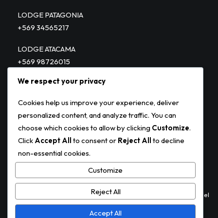
LODGE PATAGONIA
+569 34565217
LODGE ATACAMA
+569 98726015
We respect your privacy
PATAGONIA JET – HELITOURS
+569 98836285
Cookies help us improve your experience, deliver
personalized content, and analyze traffic. You can
choose which cookies to allow by clicking
Customize
.
Click
Accept All
to consent or
Reject All
to decline
non-essential cookies.
Customize
Reject All
©
Derechos Reservados Terraluna, Diseño y Desarrollo
Agencia FIel
Accept All