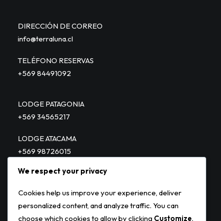
DIRECCIÓN DE CORREO
info@terraluna.cl
TELÉFONO RESERVAS
+569 84491092
LODGE PATAGONIA
+569 34565217
LODGE ATACAMA
+569 98726015
We respect your privacy
PATAGONIA JET – HELITOURS
+569 98836285
Cookies help us improve your experience, deliver
personalized content, and analyze traffic. You can
choose which cookies to allow by clicking
Customize
.