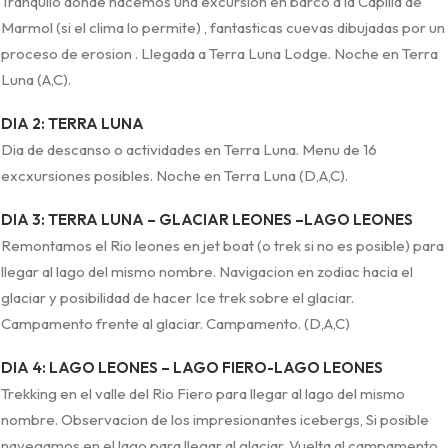
Tranquilo donde hacemos una excursion en barco a la Capilla de
Marmol (si el clima lo permite) , fantasticas cuevas dibujadas por un
proceso de erosion . Llegada a Terra Luna Lodge. Noche en Terra
Luna (A,C).
DIA 2: TERRA LUNA
Dia de descanso o actividades en Terra Luna. Menu de 16
excxursiones posibles. Noche en Terra Luna (D,A,C).
DIA 3: TERRA LUNA – GLACIAR LEONES –LAGO LEONES
Remontamos el Rio leones en jet boat (o trek si no es posible) para
llegar al lago del mismo nombre. Navigacion en zodiac hacia el
glaciar y posibilidad de hacer Ice trek sobre el glaciar.
Campamento frente al glaciar. Campamento. (D,A,C)
DIA 4: LAGO LEONES – LAGO FIERO-LAGO LEONES
Trekking en el valle del Rio Fiero para llegar al lago del mismo
nombre. Observacion de los impresionantes icebergs, Si posible
navegamos en el lago para llegar al glaciar. Vuelta al campamento.